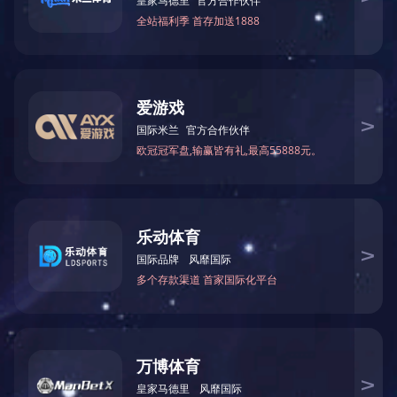
产品分类
- PROJECT CLASSIFICATION -
木屋设备类
门窗设备
MJ-J206
单板指接类
木工刨床类
木工锯床类